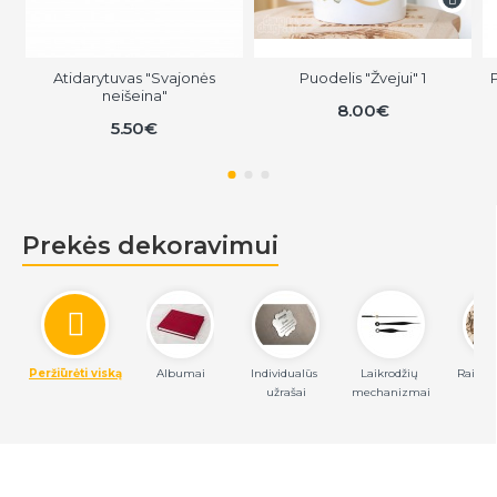
Atidarytuvas "Svajonės
Puodelis "Žvejui" 1
neišeina"
8.00€
5.50€
Prekės dekoravimui
Peržiūrėti viską
Albumai
Individualūs 
Laikrodžių 
Raidės,
užrašai
mechanizmai