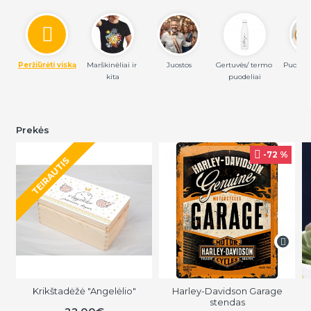
Peržiūrėti viską
Marškinėliai ir 
Juostos
Gertuvės/ termo 
Puodeliai
kita
puodeliai
in
Prekės
-72 %
TEIRAUTIS
Krikštadėžė "Angelėlio"
Harley-Davidson Garage
stendas