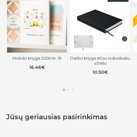
Mokslo knyga 2026 Nr. 19
Darbo knyga A5 su individualiu
užrašu
16.46€
10.50€
Jūsų geriausias pasirinkimas