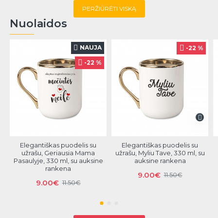
PERŽIŪRĖTI VISKĄ
Nuolaidos
NAUJA
-22 %
-22 %
Elegantiškas puodelis su
Elegantiškas puodelis su
užrašu, Geriausia Mama
užrašu, Myliu Tave, 330 ml, su
Pasaulyje, 330 ml, su auksine
auksine rankena
rankena
9.00€
11.50€
9.00€
11.50€