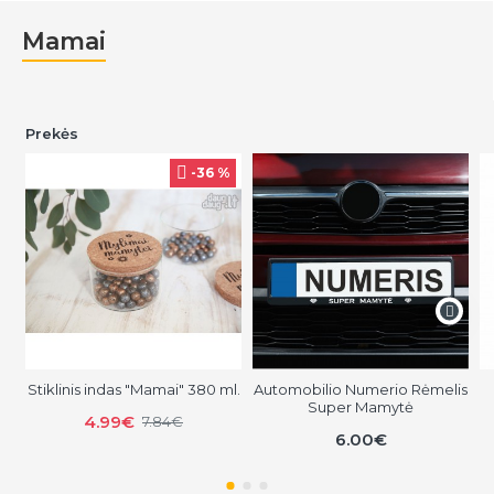
Mamai
Prekės
-36 %
Stiklinis indas "Mamai" 380 ml.
Automobilio Numerio Rėmelis
Super Mamytė
4.99€
7.84€
6.00€