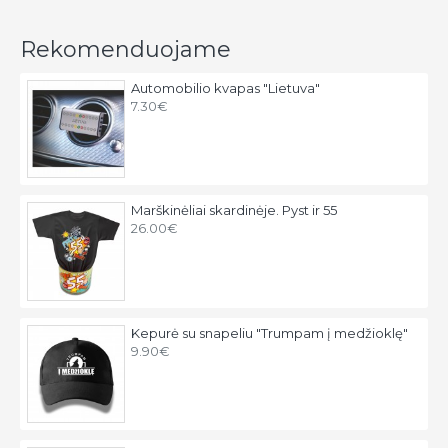
Rekomenduojame
Automobilio kvapas "Lietuva"
7.30€
Marškinėliai skardinėje. Pyst ir 55
26.00€
Kepurė su snapeliu "Trumpam į medžioklę"
9.90€