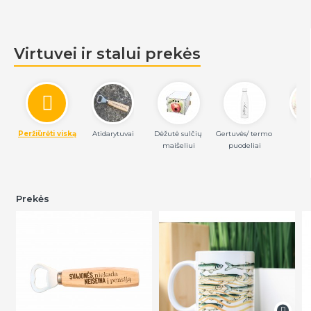
Virtuvei ir stalui prekės
Peržiūrėti viską
Atidarytuvai
Dėžutė sulčių 
Gertuvės/ termo 
Pirš
maišeliui
puodeliai
Prekės