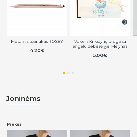
Metalinis tušinukas ROSEY
Vokelis Krikštynų proga su
angelu debesėlyje, Mėlynas
4.20€
5.00€
Joninėms
Prekės