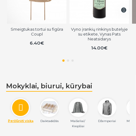
Smeigtukas tortui su figūra
Vyno įrankių rinkinys butelyje
Coupl
su etikete, Vynas Pats
Neatsidarys
6.40€
14.00€
Mokyklai, biurui, kūrybai
Peržiūrėti viską
Daiktadėžės
Maišeliai/ 
Džemperiai
Marški
Krepšiai