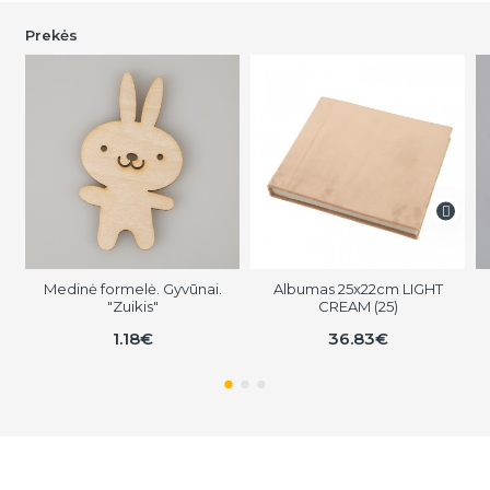
Prekės
Medinė formelė. Gyvūnai.
Albumas 25x22cm LIGHT
"Zuikis"
CREAM (25)
1.18€
36.83€