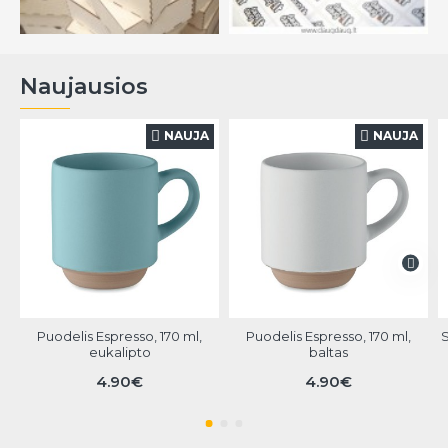
Naujausios
NAUJA
NAUJA
Puodelis Espresso, 170 ml,
Puodelis Espresso, 170 ml,
S
eukalipto
baltas
4.90€
4.90€