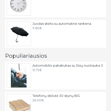
Juodas skėtis su automatine rankena
11.60€
Populiariausios
Automobilio pakabukas su Jūsų nuotrauka 3
12.72€
Telefonų dėžutė 30 skyrių BIG
26.00€