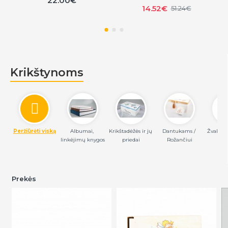
22.00€
14.52€
51.24€
Krikštynoms
Peržiūrėti viską
Albumai, 
Krikštadėžės ir jų 
Dantukams / 
Žvakės/ 
linkėjimų knygos
priedai
Rožančiui
Prekės