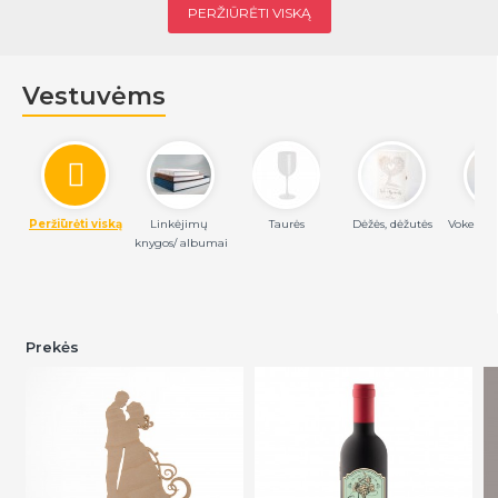
PERŽIŪRĖTI VISKĄ
Vestuvėms
Peržiūrėti viską
Linkėjimų 
Taurės
Dėžės, dėžutės
Vokeliai
knygos/ albumai
Prekės