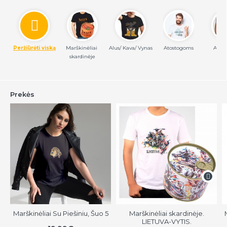
Peržiūrėti viską
Marškinėliai 
Alus/ Kava/ Vynas
Atostogoms
Autor
skardinėje
pieš
Prekės
Marškinėliai Su Piešiniu, Šuo 5
Marškinėliai skardinėje.
LIETUVA-VYTIS.