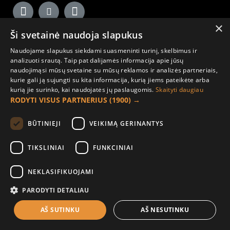
×
Ši svetainė naudoja slapukus
Kita informacija
Naudojame slapukus siekdami suasmeninti turinį, skelbimus ir
analizuoti srautą. Taip pat dalijamės informacija apie jūsų
Susisiekite
naudojimąsi mūsų svetaine su mūsų reklamos ir analizės partneriais,
Grąžinimai
kurie gali ją sujungti su kita informacija, kurią jiems pateikėte arba
kurią jie surinko, kai naudojatės jų paslaugomis.
Skaityti daugiau
Žemėlapis
RODYTI VISUS PARTNERIUS
(1900) →
Pirkėjo paskyra
BŪTINIEJI
VEIKIMĄ GERINANTYS
Mano paskyra
TIKSLINIAI
FUNKCINIAI
Užsakymai
Naujienlaiškiai
NEKLASIFIKUOJAMI
PARODYTI DETALIAU
Informacija užsakovui
AŠ SUTINKU
AŠ NESUTINKU
Apie mus
Pristatymo informacija