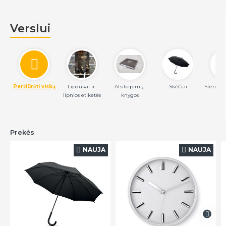
Verslui
Peržiūrėti viską
Lipdukai ir 
Atsiliepimų 
Skėčiai
Stendai 
lipnios etiketės
knygos
Prekės
NAUJA
NAUJA