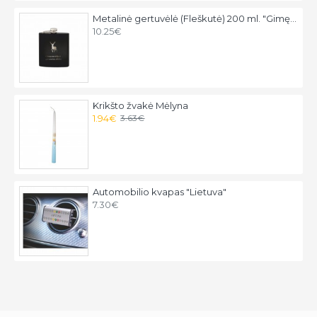
Metalinė gertuvėlė (Fleškutė) 200 ml. "Gimęs medžioti, priverstas dirbti"
10.25€
Krikšto žvakė Mėlyna
1.94€
3.63€
Automobilio kvapas "Lietuva"
7.30€