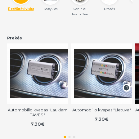
Peržiūrėti viską
Kabyklos
Sieniniai 
Drobės
Užr
laikrodžiai
Prekės
Automobilio kvapas "Laukiam
Automobilio kvapas "Lietuva"
A
TAVĘS"
7.30€
7.30€