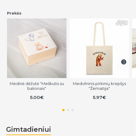
Prekės
Medinė dėžutė "Meškutis su
Medvilninis pirkinių krepšys
balionais"
"Žemaitija"
5.00€
5.97€
Gimtadieniui