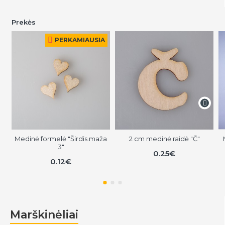
Prekės
PERKAMIAUSIA
Medinė formelė "Širdis.maža
2 cm medinė raidė "Č"
3"
0.25€
0.12€
Marškinėliai