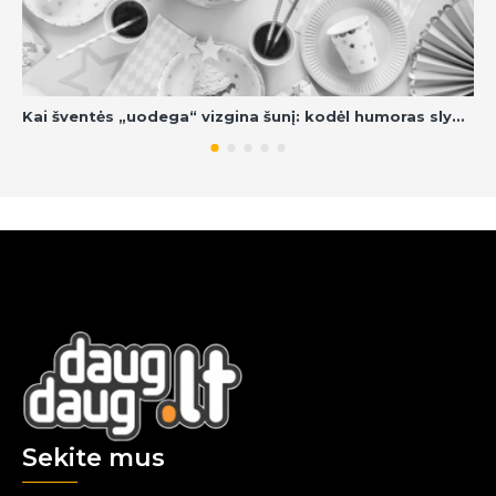
Kai šventės „uodega“ vizgina šunį: kodėl humoras slypi detalėse?
Sekite mus