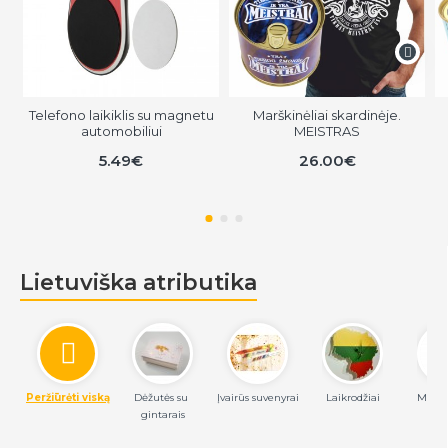
Telefono laikiklis su magnetu
Marškinėliai skardinėje.
automobiliui
MEISTRAS
5.49€
26.00€
Lietuviška atributika
Peržiūrėti viską
Dėžutės su 
Įvairūs suvenyrai
Laikrodžiai
Magne
gintarais