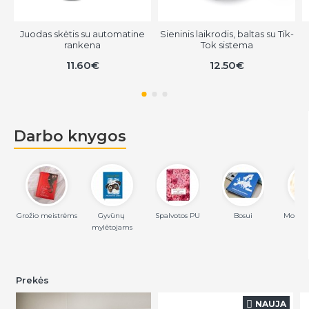
Juodas skėtis su automatine
Sieninis laikrodis, baltas su Tik-
rankena
Tok sistema
11.60€
12.50€
Darbo knygos
Grožio meistrėms
Gyvūnų 
Spalvotos PU
Bosui
Mokslo
mylėtojams
Prekės
NAUJA