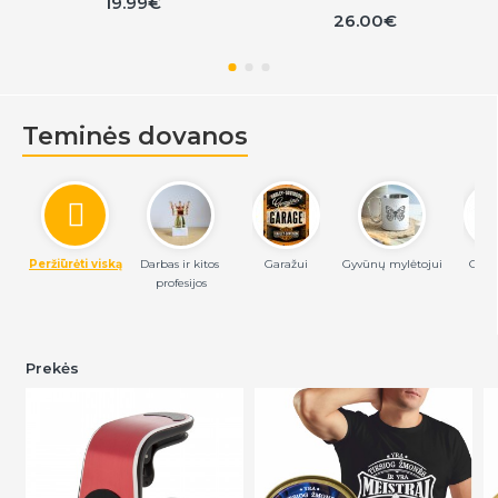
19.99€
26.00€
Teminės dovanos
Peržiūrėti viską
Darbas ir kitos 
Garažui
Gyvūnų mylėtojui
Grili
profesijos
Prekės