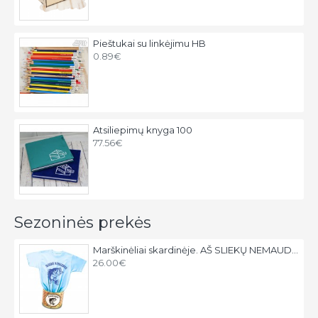
Pieštukai su linkėjimu HB
0.89€
Atsiliepimų knyga 100
77.56€
Sezoninės prekės
Marškinėliai skardinėje. AŠ SLIEKŲ NEMAUDAU
26.00€